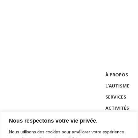
n
t
e
i
m
o
e
n
n
t
d
e
v
À PROPOS
L’AUTISME
u
SERVICES
e
ACTIVITÉS
s
NOUVELLES
Nous respectons votre vie privée.
É
CONTACT
Nous utilisons des cookies pour améliorer votre expérience
v