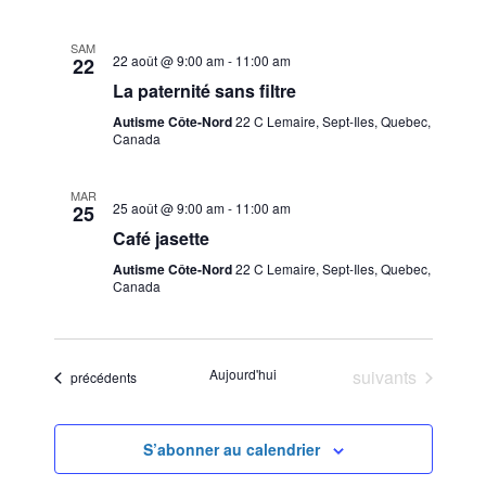
r
t
o
n
c
SAM
i
22 août @ 9:00 am
-
11:00 am
22
n
o
h
La paternité sans filtre
e
n
z
Autisme Côte-Nord
22 C Lemaire, Sept-Iles, Quebec,
e
Canada
u
d
e
n
e
MAR
e
25 août @ 9:00 am
-
11:00 am
25
t
d
v
Café jasette
a
n
u
Autisme Côte-Nord
22 C Lemaire, Sept-Iles, Quebec,
t
Canada
a
e
e
.
v
s
É
Évènements
Aujourd'hui
suivants
i
Évènements
précédents
v
g
è
S’abonner au calendrier
a