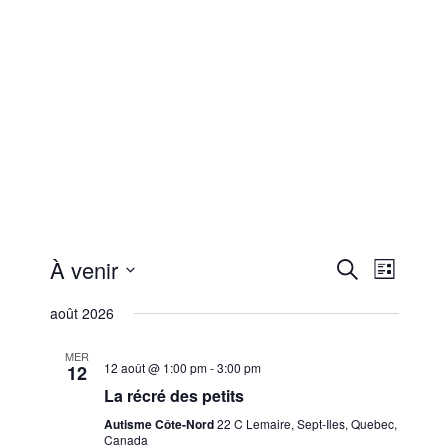
R
N
À venir
R
L
e
a
S
i
e
c
août 2026
s
é
h
v
t
c
l
e
MER
e
i
r
e
12 août @ 1:00 pm
-
3:00 pm
12
h
c
c
La récré des petits
g
h
e
t
Autisme Côte-Nord
22 C Lemaire, Sept-Iles, Quebec,
e
a
i
Canada