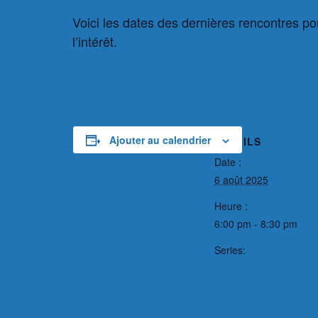
Voici les dates des dernières rencontres p
l’intérêt.
Ajouter au calendrier
DÉTAILS
Date :
6 août 2025
Heure :
6:00 pm - 8:30 pm
Series:
Donjons et Dragons