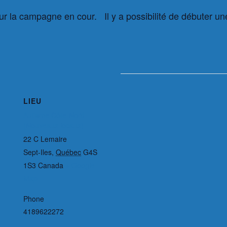
our la campagne en cour. Il y a possibilité de débuter 
LIEU
Autisme Côte-Nord
(Nouveaux locaux)
22 C Lemaire
Sept-Iles
,
Québec
G4S
1S3
Canada
+ Google
Map
Phone
4189622272