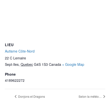
LIEU
Autisme Côte-Nord
22 C Lemaire
Sept-Iles
,
Quebec
G4S 1S3
Canada
+ Google Map
Phone
4189622272
Donjons et Dragons
Selon la météo…