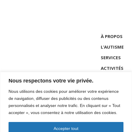
À PROPOS
L’AUTISME
SERVICES
ACTIVITÉS
NOUVELLES
Nous respectons votre vie privée.
CONTACT
Nous utilisons des cookies pour améliorer votre expérience
de navigation, diffuser des publicités ou des contenus
personnalisés et analyser notre trafic. En cliquant sur « Tout
418-962-2272 #101
accepter », vous consentez à notre utilisation des cookies.
direction@autismecote-nord.ca
Accepter tout
22C Lemaire, Sept-Iles (Qc)