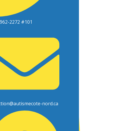
962-2272 #101
ction@autismecote-nord.ca