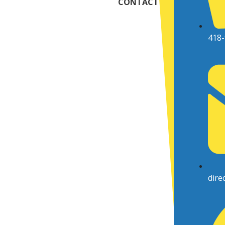
CONTACT
418-
dire