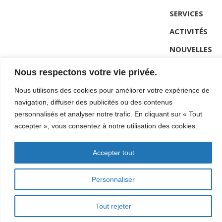
SERVICES
ACTIVITÉS
NOUVELLES
CONTACT
Nous respectons votre vie privée.
Nous utilisons des cookies pour améliorer votre expérience de
418-962-2272 #101
navigation, diffuser des publicités ou des contenus
personnalisés et analyser notre trafic. En cliquant sur « Tout
direction@autismecote-nord.ca
accepter », vous consentez à notre utilisation des cookies.
22C Lemaire, Sept-Iles (Qc)
Suivez-nous sur Facebook
Accepter tout
Personnaliser
Tout rejeter