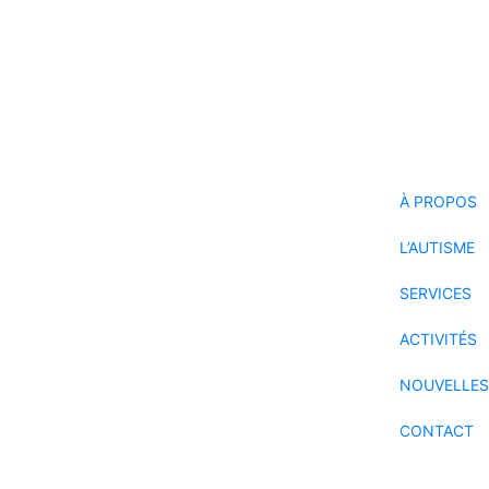
: les vacances d’été
survie version vacances d’été! ☀️ Il n’est pas rare que
À PROPOS
L’AUTISME
SERVICES
ACTIVITÉS
NOUVELLES
CONTACT