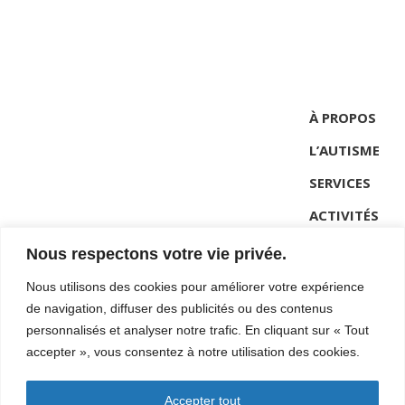
À PROPOS
L’AUTISME
SERVICES
ACTIVITÉS
NOUVELLES
Nous respectons votre vie privée.
CONTACT
Nous utilisons des cookies pour améliorer votre expérience
de navigation, diffuser des publicités ou des contenus
personnalisés et analyser notre trafic. En cliquant sur « Tout
418-962-2272 #101
accepter », vous consentez à notre utilisation des cookies.
direction@autismecote-nord.ca
Accepter tout
22C Lemaire, Sept-Iles (Qc)